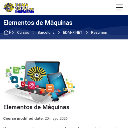
Skip to navigation
Skip to login form
Salta al contenido principal
Skip to accessibility options
Skip to footer
Skip accessibility options
M
Elementos de Máquinas
Página Principal
Cursos
Barcelona
EDM-FINET
Resumen
Elementos de Máquinas
Course modified date:
20 mayo 2026